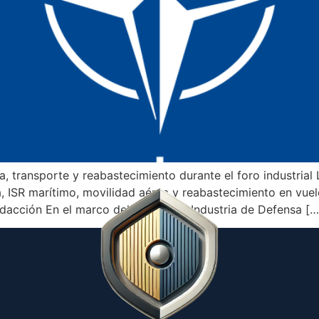
, transporte y reabastecimiento durante el foro industrial 
a, ISR marítimo, movilidad aérea y reabastecimiento en vu
cción En el marco del Foro de la Industria de Defensa […