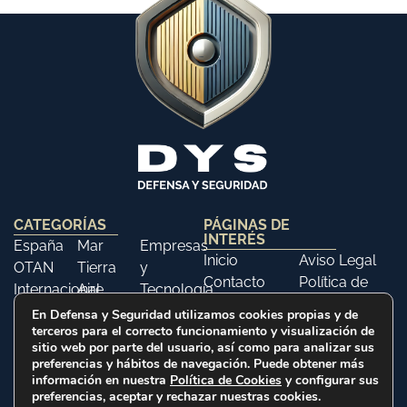
CATEGORÍAS
PÁGINAS DE
INTERÉS
España
Mar
Empresas
Inicio
Aviso Legal
OTAN
Tierra
y
Contacto
Política de
Internacional
Aire
Tecnología
Libros
Privacidad
Opinión
Libros
Ferias y
En Defensa y Seguridad utilizamos cookies propias y de
Política de
terceros para el correcto funcionamiento y visualización de
Eventos
Cookies
sitio web por parte del usuario, así como para analizar sus
Historia
preferencias y hábitos de navegación. Puede obtener más
información en nuestra
Política de Cookies
y configurar sus
preferencias, aceptar y rechazar nuestras cookies.