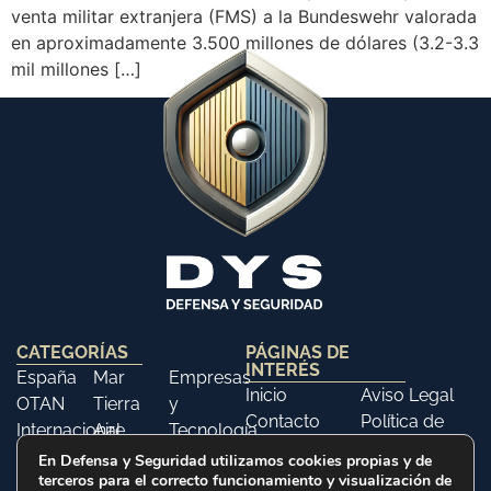
venta militar extranjera (FMS) a la Bundeswehr valorada
en aproximadamente 3.500 millones de dólares (3.2-3.3
mil millones […]
CATEGORÍAS
PÁGINAS DE
INTERÉS
España
Mar
Empresas
Inicio
Aviso Legal
OTAN
Tierra
y
Contacto
Política de
Internacional
Aire
Tecnología
Libros
Privacidad
Opinión
Libros
Ferias y
En Defensa y Seguridad utilizamos cookies propias y de
Política de
terceros para el correcto funcionamiento y visualización de
Eventos