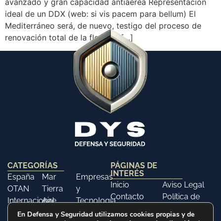
avanzado y gran capacidad antiaérea Representación
ideal de un DDX (web: si vis pacem para bellum) El
Mediterráneo será, de nuevo, testigo del proceso de
renovación total de la flota de […]
CATEGORÍAS
PÁGINAS DE
INTERÉS
España
Mar
Empresas
Inicio
Aviso Legal
OTAN
Tierra
y
Contacto
Política de
Internacional
Aire
Tecnología
Libros
Privacidad
Opinión
Libros
Ferias y
En Defensa y Seguridad utilizamos cookies propias y de
Política de