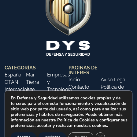
CATEGORÍAS
PÁGINAS DE
INTERÉS
España
Mar
Empresas
Inicio
Aviso Legal
OTAN
Tierra
y
Contacto
Política de
Internacional
Aire
Tecnología
Libros
Privacidad
Opinión
Libros
Ferias y
En Defensa y Seguridad utilizamos cookies propias y de
Política de
terceros para el correcto funcionamiento y visualización de
Eventos
sitio web por parte del usuario, así como para analizar sus
Cookies
Historia
preferencias y hábitos de navegación. Puede obtener más
información en nuestra
Política de Cookies
y configurar sus
preferencias, aceptar y rechazar nuestras cookies.
2025 © Defensa y Seguridad. Todos los derechos
Cerrar el banner d