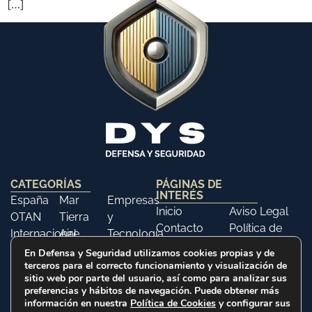
[…]
CATEGORÍAS
PÁGINAS DE
INTERÉS
España
Mar
Empresas
Inicio
Aviso Legal
OTAN
Tierra
y
Contacto
Política de
Internacional
Aire
Tecnología
Libros
Privacidad
Opinión
Libros
Ferias y
En Defensa y Seguridad utilizamos cookies propias y de
Política de
terceros para el correcto funcionamiento y visualización de
Eventos
sitio web por parte del usuario, así como para analizar sus
Cookies
Historia
preferencias y hábitos de navegación. Puede obtener más
información en nuestra
Política de Cookies
y configurar sus