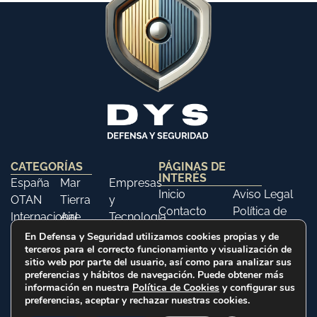
CATEGORÍAS
PÁGINAS DE
INTERÉS
España
Mar
Empresas
Inicio
Aviso Legal
OTAN
Tierra
y
Contacto
Política de
Internacional
Aire
Tecnología
Libros
Privacidad
Opinión
Libros
Ferias y
En Defensa y Seguridad utilizamos cookies propias y de
Política de
terceros para el correcto funcionamiento y visualización de
Eventos
Cookies
sitio web por parte del usuario, así como para analizar sus
Historia
preferencias y hábitos de navegación. Puede obtener más
información en nuestra
Política de Cookies
y configurar sus
preferencias, aceptar y rechazar nuestras cookies.