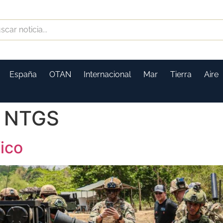
España
OTAN
Internacional
Mar
Tierra
Aire
n NTGS
fico