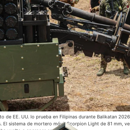
cito de EE. UU. lo prueba en Filipinas durante Balikatan 20
s. El sistema de mortero móvil Scorpion Light de 81 mm, v