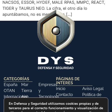
NACSOS, ESSOR, HYDEF, MALE RPAS, MMPC, REACT,
TIGER y TAURUS NEO. La cifra, el otro día lo
apuntábamos, no es menor, pero […]
CATEGORÍAS
PÁGINAS DE
INTERÉS
España
Mar
Empresas
Inicio
Aviso Legal
OTAN
Tierra
y
Contacto
Política de
Internacional
Aire
Tecnología
Libros
Privacidad
Opinión
Libros
Ferias y
En Defensa y Seguridad utilizamos cookies propias y de
Política de
terceros para el correcto funcionamiento y visualización de
Eventos