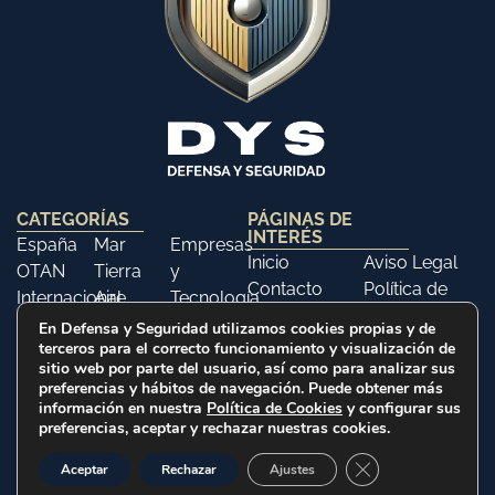
CATEGORÍAS
PÁGINAS DE
INTERÉS
España
Mar
Empresas
Inicio
Aviso Legal
OTAN
Tierra
y
Contacto
Política de
Internacional
Aire
Tecnología
Libros
Privacidad
Opinión
Libros
Ferias y
En Defensa y Seguridad utilizamos cookies propias y de
Política de
terceros para el correcto funcionamiento y visualización de
Eventos
sitio web por parte del usuario, así como para analizar sus
Cookies
Historia
preferencias y hábitos de navegación. Puede obtener más
información en nuestra
Política de Cookies
y configurar sus
preferencias, aceptar y rechazar nuestras cookies.
2025 © Defensa y Seguridad. Todos los derechos
Cerrar el banner d
Aceptar
Rechazar
Ajustes
reservados