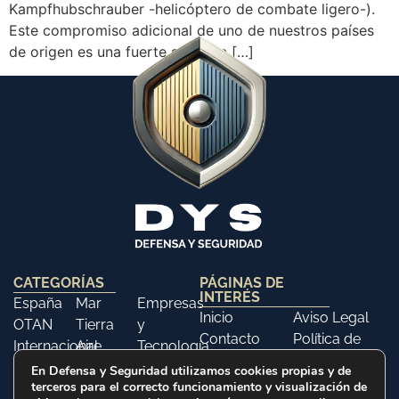
Kampfhubschrauber -helicóptero de combate ligero-).
Este compromiso adicional de uno de nuestros países
de origen es una fuerte señal de […]
CATEGORÍAS
PÁGINAS DE
INTERÉS
España
Mar
Empresas
Inicio
Aviso Legal
OTAN
Tierra
y
Contacto
Política de
Internacional
Aire
Tecnología
Libros
Privacidad
Opinión
Libros
Ferias y
En Defensa y Seguridad utilizamos cookies propias y de
Política de
terceros para el correcto funcionamiento y visualización de
Eventos