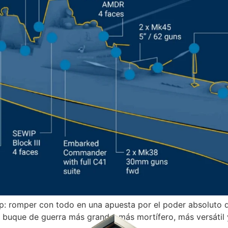
p: romper con todo en una apuesta por el poder absoluto
 buque de guerra más grande, más mortífero, más versátil 