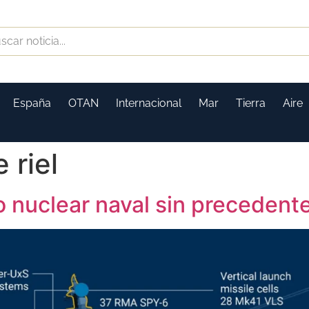
España
OTAN
Internacional
Mar
Tierra
Aire
 riel
 nuclear naval sin precedent