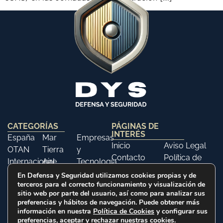
CATEGORÍAS
PÁGINAS DE
INTERÉS
España
Mar
Empresas
Inicio
Aviso Legal
OTAN
Tierra
y
Contacto
Política de
Internacional
Aire
Tecnología
Libros
Privacidad
Opinión
Libros
Ferias y
En Defensa y Seguridad utilizamos cookies propias y de
Política de
terceros para el correcto funcionamiento y visualización de
Eventos
sitio web por parte del usuario, así como para analizar sus
Cookies
Historia
preferencias y hábitos de navegación. Puede obtener más
información en nuestra
Política de Cookies
y configurar sus
preferencias, aceptar y rechazar nuestras cookies.