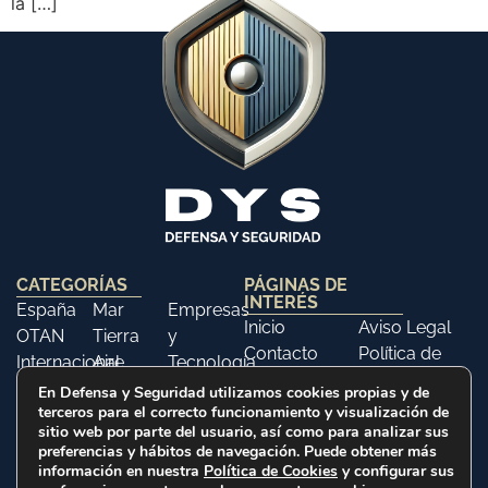
la […]
CATEGORÍAS
PÁGINAS DE
INTERÉS
España
Mar
Empresas
Inicio
Aviso Legal
OTAN
Tierra
y
Contacto
Política de
Internacional
Aire
Tecnología
Libros
Privacidad
Opinión
Libros
Ferias y
En Defensa y Seguridad utilizamos cookies propias y de
Política de
terceros para el correcto funcionamiento y visualización de
Eventos
sitio web por parte del usuario, así como para analizar sus
Cookies
Historia
preferencias y hábitos de navegación. Puede obtener más
información en nuestra
Política de Cookies
y configurar sus