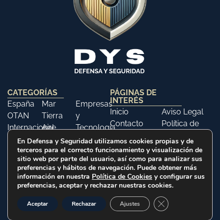
CATEGORÍAS
PÁGINAS DE
INTERÉS
España
Mar
Empresas
Inicio
Aviso Legal
OTAN
Tierra
y
Contacto
Política de
Internacional
Aire
Tecnología
Libros
Privacidad
Opinión
Libros
Ferias y
En Defensa y Seguridad utilizamos cookies propias y de
Política de
terceros para el correcto funcionamiento y visualización de
Eventos
sitio web por parte del usuario, así como para analizar sus
Cookies
Historia
preferencias y hábitos de navegación. Puede obtener más
información en nuestra
Política de Cookies
y configurar sus
preferencias, aceptar y rechazar nuestras cookies.
2025 © Defensa y Seguridad. Todos los derechos
Cerrar el banner d
Aceptar
Rechazar
Ajustes
reservados
Web realizada por Citysem