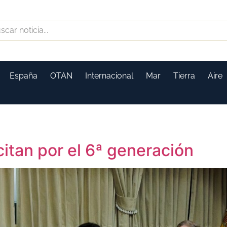
España
OTAN
Internacional
Mar
Tierra
Aire
itan por el 6ª generación