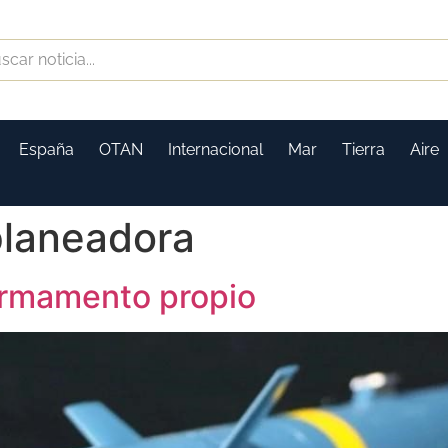
España
OTAN
Internacional
Mar
Tierra
Aire
laneadora
armamento propio